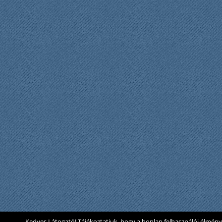
Kedves Látogató! Tájékoztatjuk, hogy a honlap felhasználói élmén