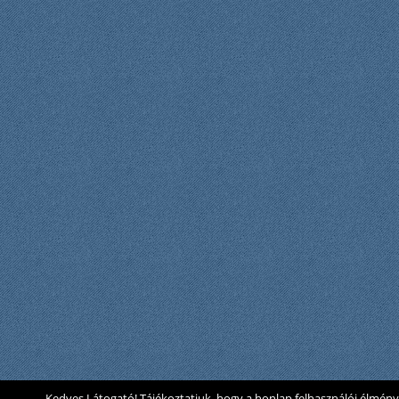
Kedves Látogató! Tájékoztatjuk, hogy a honlap felhasználói élmén