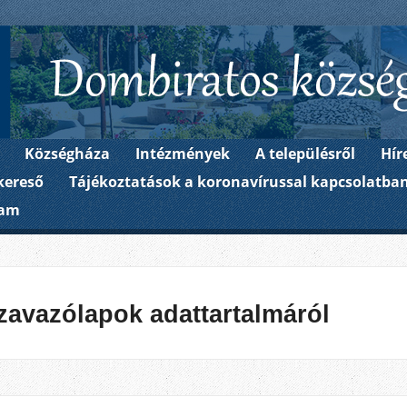
Dombiratos Község Ön
Községháza
Intézmények
A településről
Hír
kereső
Tájékoztatások a koronavírussal kapcsolatba
ram
zavazólapok adattartalmáról