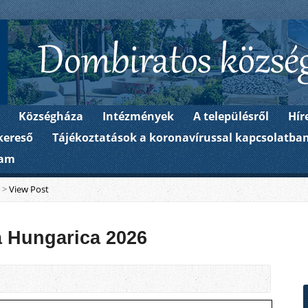
Dombiratos Község Ön
Községháza
Intézmények
A településről
Hír
kereső
Tájékoztatások a koronavírussal kapcsolatba
ram
>
View Post
a Hungarica 2026