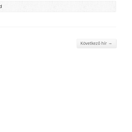
d
→
Következő hír