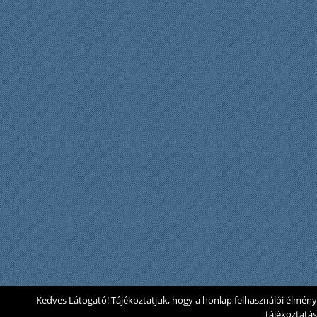
Kedves Látogató! Tájékoztatjuk, hogy a honlap felhasználói élmén
tájékoztatá